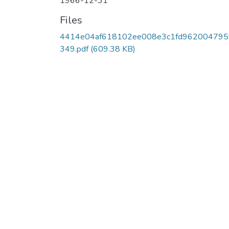
1966-12-31
Files
4414e04af618102ee008e3c1fd962004795
349.pdf
(609.38 KB)