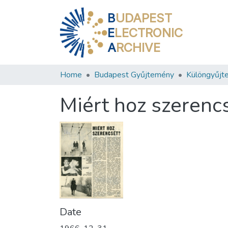
B
UDAPEST
E
LECTRONIC
A
RCHIVE
Home
Budapest Gyűjtemény
Különgyűjt
Miért hoz szerenc
Date