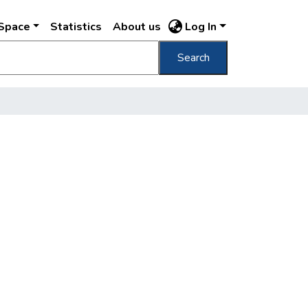
DSpace
Statistics
About us
Log In
Search