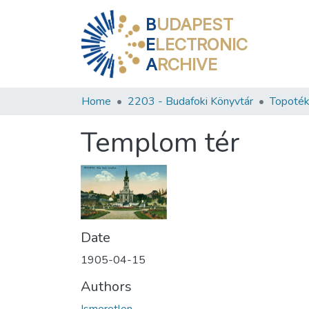
B
UDAPEST
E
LECTRONIC
A
RCHIVE
Home
2203 - Budafoki Könyvtár
Topoték
Templom tér
Date
1905-04-15
Authors