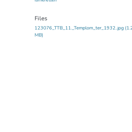
Ismeretlen
Files
123076_TTB_11._Templom_ter_1932..jpg
(1.
MB)