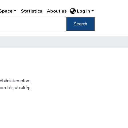
DSpace
Statistics
About us
Log In
Search
plébániatemplom,
om tér, utcakép,