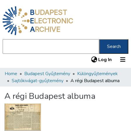
B
UDAPEST
E
LECTRONIC
A
RCHIVE
Search
(current
Log In
Home
Budapest Gyűjtemény
Különgyűjtemények
Communities & Collections
Sajtókivágat-gyűjtemény
A régi Budapest albuma
All of DSpace
A régi Budapest albuma
Statistics
About us