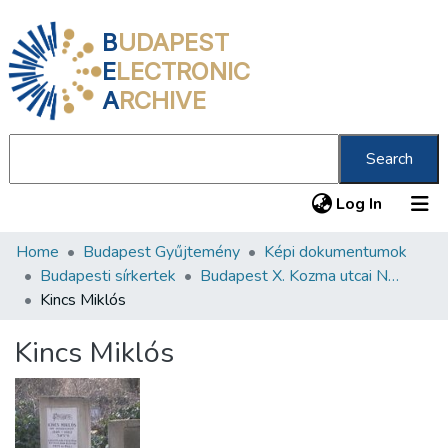
B
UDAPEST
E
LECTRONIC
A
RCHIVE
Search
(current
Log In
Home
Budapest Gyűjtemény
Képi dokumentumok
Communities & Collections
Budapesti sírkertek
Budapest X. Kozma utcai Neológ Zsidó Temető
All of DSpace
Kincs Miklós
Statistics
Kincs Miklós
About us