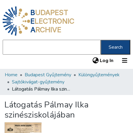
B
UDAPEST
E
LECTRONIC
A
RCHIVE
Search
(current
Log In
Home
Budapest Gyűjtemény
Különgyűjtemények
Communities & Collections
Sajtókivágat-gyűjtemény
All of DSpace
Látogatás Pálmay Ilka szinésziskolájában
Statistics
Látogatás Pálmay Ilka
About us
szinésziskolájában