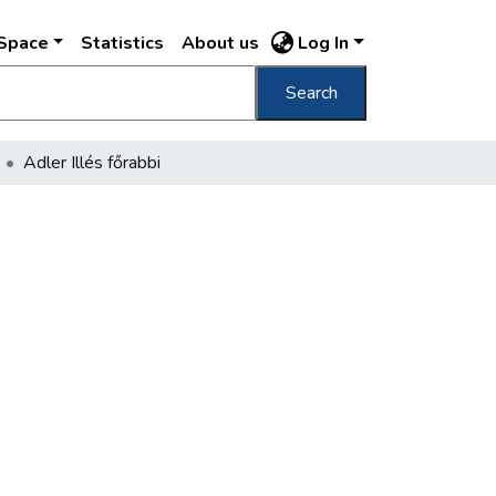
DSpace
Statistics
About us
Log In
Search
Adler Illés főrabbi