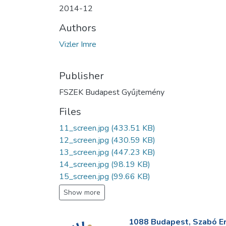
2014-12
Authors
Vizler Imre
Publisher
FSZEK Budapest Gyűjtemény
Files
11_screen.jpg
(433.51 KB)
12_screen.jpg
(430.59 KB)
13_screen.jpg
(447.23 KB)
14_screen.jpg
(98.19 KB)
15_screen.jpg
(99.66 KB)
Show more
1088 Budapest, Szabó Erv