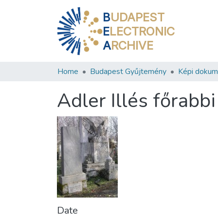
B
UDAPEST
E
LECTRONIC
A
RCHIVE
Home
Budapest Gyűjtemény
Képi doku
Adler Illés főrabbi
Date