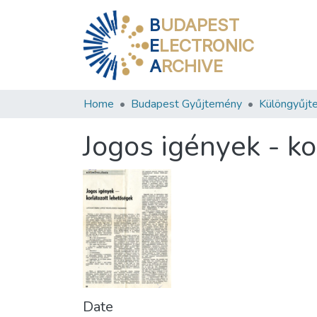
B
UDAPEST
E
LECTRONIC
A
RCHIVE
Home
Budapest Gyűjtemény
Különgyűjt
Jogos igények - ko
Date