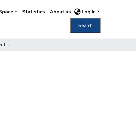
DSpace
Statistics
About us
Log In
Search
Jogos igények - korlátozott lehetőségek