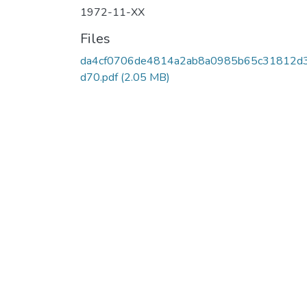
1972-11-XX
Files
da4cf0706de4814a2ab8a0985b65c31812d
d70.pdf
(2.05 MB)