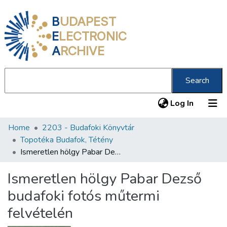
B
UDAPEST
E
LECTRONIC
A
RCHIVE
Search
(current
Log In
Home
2203 - Budafoki Könyvtár
Communities & Collections
Topotéka Budafok, Tétény
All of DSpace
Ismeretlen hölgy Pabar Dezső budafoki fotós műtermi felvételén
Statistics
Ismeretlen hölgy Pabar Dezső
About us
budafoki fotós műtermi
felvételén