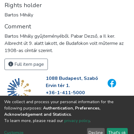
Rights holder
Bartos Mihály
Comment
Bartos Mihály gyűjteményéből. Pabar Dezső, a II. ker.
Albrecht út 9. alatt lakott, de Budafokon volt műterme az
1908-as címtár szerint.
Full item page
1088 Budapest, Szabó
Ervin tér 1.
+36-1-411-5000
info@fszek.hu
We collect and process your personal information for the
https://fszek.hu
following purposes:
Authentication, Preferences,
Acknowledgement and Statistics
.
To learn more, please read our
privacy policy
.
Customize
Decline
That's ok