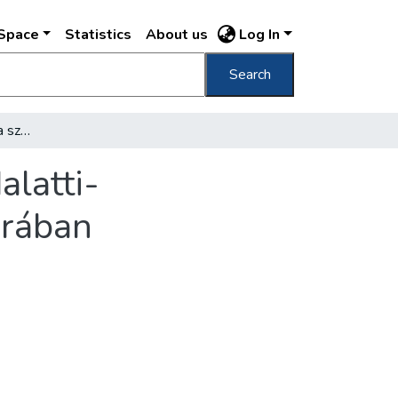
DSpace
Statistics
About us
Log In
Search
Kezeljék gondosabban a szállításokat a földalatti-építkezésnek a Könnyű Vasszerkezetek Gyárában
alatti-
árában