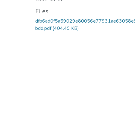
Files
dfb6ad0f5a59029e80056e77931ae63058e
bdd.pdf
(404.49 KB)