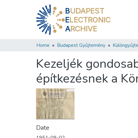
B
UDAPEST
E
LECTRONIC
A
RCHIVE
Home
Budapest Gyűjtemény
Különgyűjt
Kezeljék gondosabb
építkezésnek a K
Date
1951-09-02