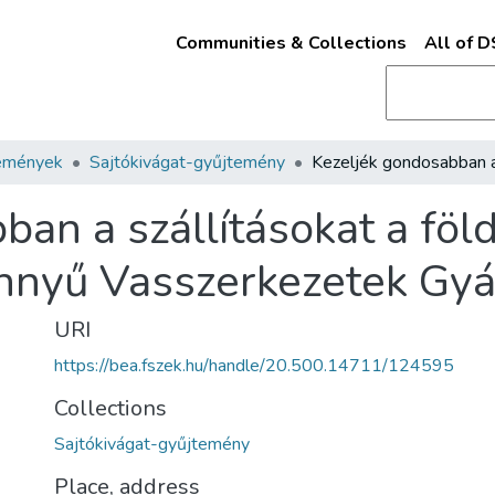
Communities & Collections
All of 
emények
Sajtókivágat-gyűjtemény
an a szállításokat a föld
önnyű Vasszerkezetek Gy
URI
https://bea.fszek.hu/handle/20.500.14711/124595
Collections
Sajtókivágat-gyűjtemény
Place, address