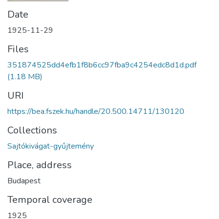
Date
1925-11-29
Files
351874525dd4efb1f8b6cc97fba9c4254edc8d1d.pdf
(1.18 MB)
URI
https://bea.fszek.hu/handle/20.500.14711/130120
Collections
Sajtókivágat-gyűjtemény
Place, address
Budapest
Temporal coverage
1925