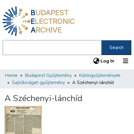
B
UDAPEST
E
LECTRONIC
A
RCHIVE
Search
(current
Log In
Home
Budapest Gyűjtemény
Különgyűjtemények
Communities & Collections
Sajtókivágat-gyűjtemény
A Széchenyi-lánchíd
All of DSpace
A Széchenyi-lánchíd
Statistics
About us