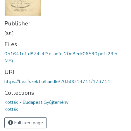
Publisher
[s.n.],
Files
051641df-d874-4f3e-adfc-20e8edc06590.pdf
(23.5
MB)
URI
https://bea.fszek.hu/handle/20.500.14711/173714
Collections
Kották - Budapest Gyűjtemény
Kották
Full item page