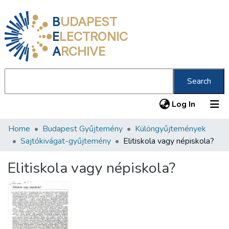
B
UDAPEST
E
LECTRONIC
A
RCHIVE
Search
(current
Log In
Home
Budapest Gyűjtemény
Különgyűjtemények
Communities & Collections
Sajtókivágat-gyűjtemény
Elitiskola vagy népiskola?
All of DSpace
Elitiskola vagy népiskola?
Statistics
About us