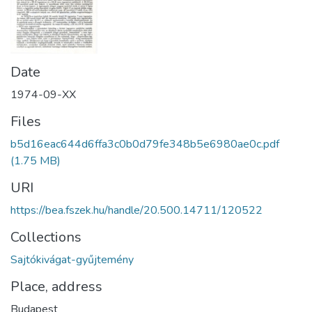
Date
1974-09-XX
Files
b5d16eac644d6ffa3c0b0d79fe348b5e6980ae0c.pdf
(1.75 MB)
URI
https://bea.fszek.hu/handle/20.500.14711/120522
Collections
Sajtókivágat-gyűjtemény
Place, address
Budapest