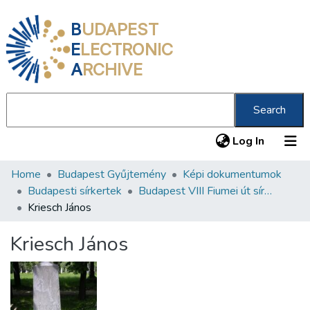
B
UDAPEST
E
LECTRONIC
A
RCHIVE
Search
(current
Log In
Home
Budapest Gyűjtemény
Képi dokumentumok
Communities & Collections
Budapesti sírkertek
Budapest VIII Fiumei út sírkert 1. rész
All of DSpace
Kriesch János
Statistics
Kriesch János
About us