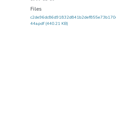
Files
c2de96dc86d91832d841b2def855e73b170
44a.pdf
(440.21 KB)