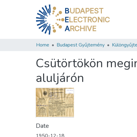
B
UDAPEST
E
LECTRONIC
A
RCHIVE
Home
Budapest Gyűjtemény
Különgyűjt
Csütörtökön megin
aluljárón
Date
1950-12-18