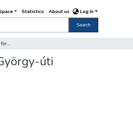
DSpace
Statistics
About us
Log In
Search
Csütörtökön megindul a forgalom a Dózsa György-úti aluljárón
György-úti