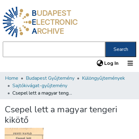
B
UDAPEST
E
LECTRONIC
A
RCHIVE
Search
(current
Log In
Home
Budapest Gyűjtemény
Különgyűjtemények
Communities & Collections
Sajtókivágat-gyűjtemény
All of DSpace
Csepel lett a magyar tengeri kikötő
Statistics
Csepel lett a magyar tengeri
About us
kikötő