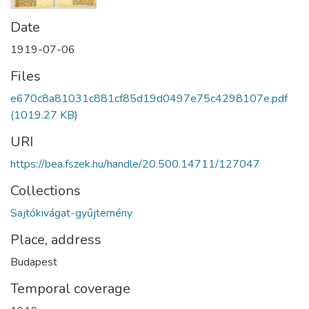
Date
1919-07-06
Files
e670c8a81031c881cf85d19d0497e75c4298107e.pdf
(1019.27 KB)
URI
https://bea.fszek.hu/handle/20.500.14711/127047
Collections
Sajtókivágat-gyűjtemény
Place, address
Budapest
Temporal coverage