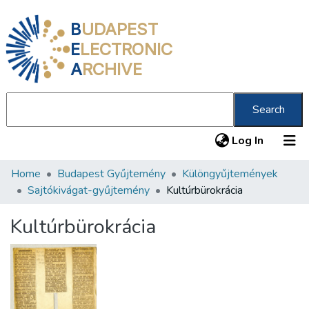
B
UDAPEST
E
LECTRONIC
A
RCHIVE
Search
(current
Log In
Home
Budapest Gyűjtemény
Különgyűjtemények
Communities & Collections
Sajtókivágat-gyűjtemény
Kultúrbürokrácia
All of DSpace
Kultúrbürokrácia
Statistics
About us