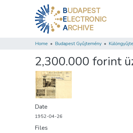
B
UDAPEST
E
LECTRONIC
A
RCHIVE
Home
Budapest Gyűjtemény
Különgyűjt
2,300.000 forint ü
Date
1952-04-26
Files