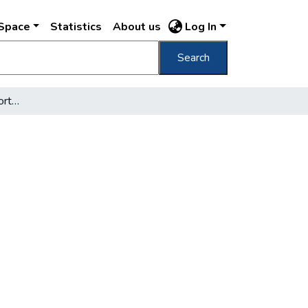
DSpace
Statistics
About us
Log In
Search
2,300.000 forint üzletportálok átépítésére