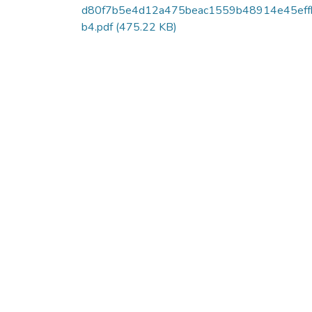
d80f7b5e4d12a475beac1559b48914e45eff
b4.pdf
(475.22 KB)