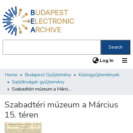
B
UDAPEST
E
LECTRONIC
A
RCHIVE
Search
(current
Log In
Home
Budapest Gyűjtemény
Különgyűjtemények
Communities & Collections
Sajtókivágat-gyűjtemény
All of DSpace
Szabadtéri múzeum a Március 15. téren
Statistics
Szabadtéri múzeum a Március
About us
15. téren