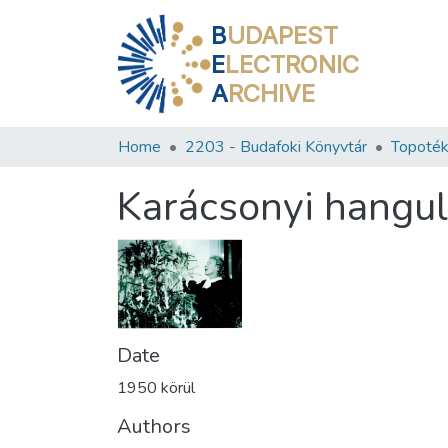
B
UDAPEST
E
LECTRONIC
A
RCHIVE
Home
2203 - Budafoki Könyvtár
Topoték
Karácsonyi hangul
Date
1950 körül
Authors