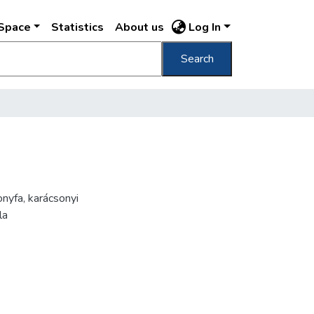
DSpace
Statistics
About us
Log In
Search
onyfa, karácsonyi
la