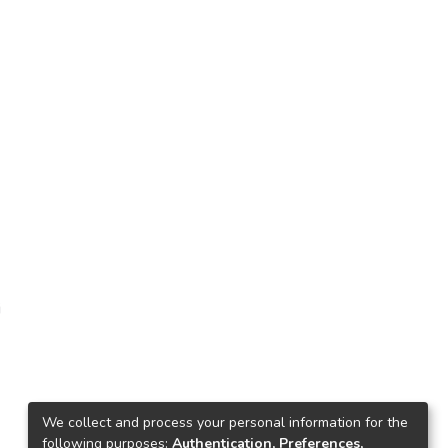
i
We collect and process your personal information for the
following purposes:
Authentication, Preferences,