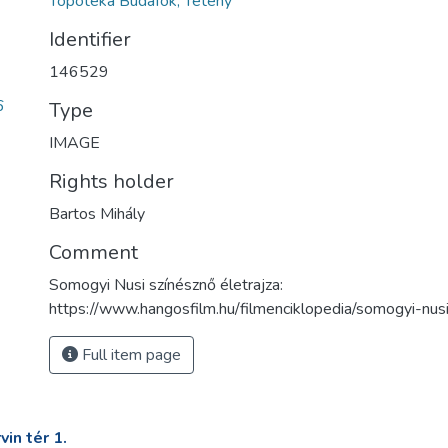
Topotéka Budafok, Tétény
Identifier
146529
6
Type
IMAGE
Rights holder
Bartos Mihály
Comment
Somogyi Nusi színésznő életrajza:
https://www.hangosfilm.hu/filmenciklopedia/somogyi-nus
Full item page
in tér 1.