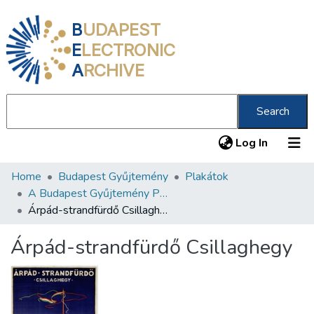
B
UDAPEST
E
LECTRONIC
A
RCHIVE
Search
(current
Log In
Home
Budapest Gyűjtemény
Plakátok
Communities & Collections
A Budapest Gyűjtemény Plakáttárának plakátjai
All of DSpace
Árpád-strandfürdő Csillaghegy
Statistics
Árpád-strandfürdő Csillaghegy
About us