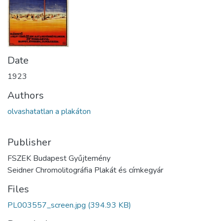
Date
1923
Authors
olvashatatlan a plakáton
Publisher
FSZEK Budapest Gyűjtemény
Seidner Chromolitográfia Plakát és címkegyár
Files
PL003557_screen.jpg
(394.93 KB)