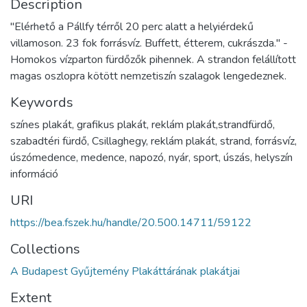
Description
"Elérhető a Pállfy térről 20 perc alatt a helyiérdekű
villamoson. 23 fok forrásvíz. Buffett, étterem, cukrászda." -
Homokos vízparton fürdőzők pihennek. A strandon felállított
magas oszlopra kötött nemzetiszín szalagok lengedeznek.
Keywords
színes plakát, grafikus plakát, reklám plakát,strandfürdő,
szabadtéri fürdő, Csillaghegy, reklám plakát, strand, forrásvíz,
úszómedence, medence, napozó, nyár, sport, úszás, helyszín
információ
URI
https://bea.fszek.hu/handle/20.500.14711/59122
Collections
A Budapest Gyűjtemény Plakáttárának plakátjai
Extent