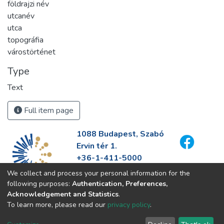
földrajzi név
utcanév
utca
topográfia
várostörténet
Type
Text
Full item page
1088 Budapest, Szabó
Ervin tér 1.
+36-1-411-5000
info@fszek.hu
We collect and process your personal information for the
https://fszek.hu
following purposes:
Authentication, Preferences,
Acknowledgement and Statistics
.
To learn more, please read our
privacy policy
.