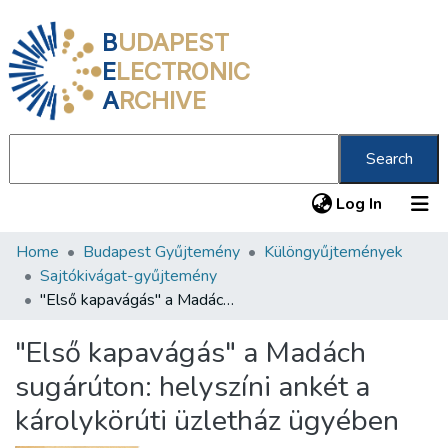
B
UDAPEST
E
LECTRONIC
A
RCHIVE
Search
(current
Log In
Home
Budapest Gyűjtemény
Különgyűjtemények
Communities & Collections
Sajtókivágat-gyűjtemény
All of DSpace
"Első kapavágás" a Madách sugárúton: helyszíni ankét a károlykörúti üzletház ügyében
Statistics
"Első kapavágás" a Madách
About us
sugárúton: helyszíni ankét a
károlykörúti üzletház ügyében