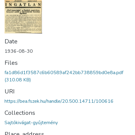
Date
1936-08-30
Files
fa1d86d1f3587c6b60589af242bb738859bd0e8a.pdf
(310.08 KB)
URI
https://bea.fszek.hu/handle/20.500.14711/100616
Collections
Sajtókivágat-gyűjtemény
Place, address