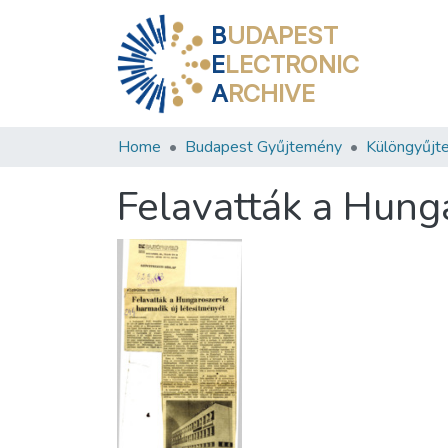
B
UDAPEST
E
LECTRONIC
A
RCHIVE
Home
Budapest Gyűjtemény
Különgyűjt
Felavatták a Hung