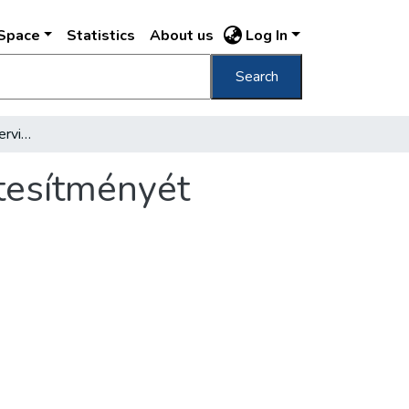
DSpace
Statistics
About us
Log In
Search
Felavatták a Hungaroszerviz harmadik új létesítményét
étesítményét