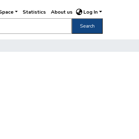
DSpace
Statistics
About us
Log In
Search