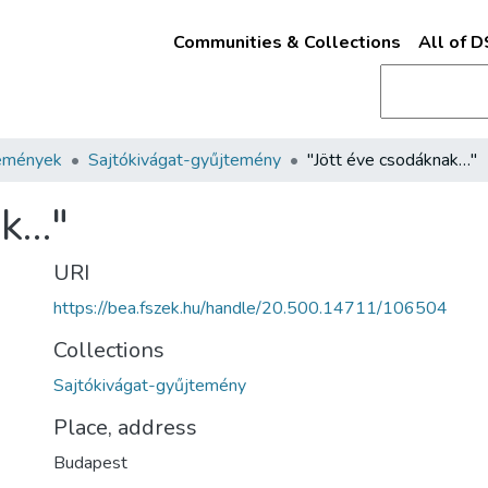
Communities & Collections
All of 
emények
Sajtókivágat-gyűjtemény
"Jött éve csodáknak…"
ak…"
URI
https://bea.fszek.hu/handle/20.500.14711/106504
Collections
Sajtókivágat-gyűjtemény
Place, address
Budapest