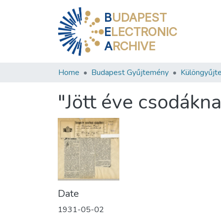
B
UDAPEST
E
LECTRONIC
A
RCHIVE
Home
Budapest Gyűjtemény
Különgyűjt
"Jött éve csodákn
Date
1931-05-02