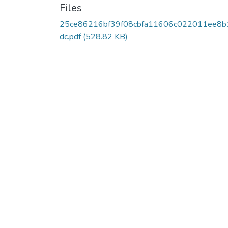
Files
25ce86216bf39f08cbfa11606c022011ee8b
dc.pdf
(528.82 KB)