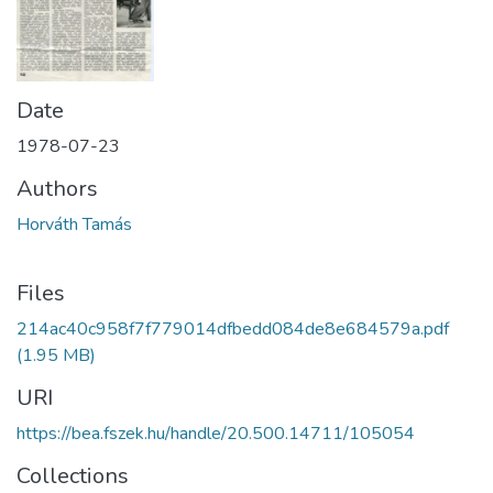
Date
1978-07-23
Authors
Horváth Tamás
Files
214ac40c958f7f779014dfbedd084de8e684579a.pdf
(1.95 MB)
URI
https://bea.fszek.hu/handle/20.500.14711/105054
Collections