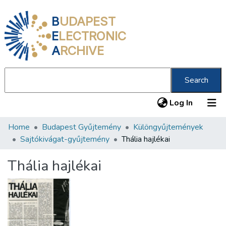
B
UDAPEST
E
LECTRONIC
A
RCHIVE
Search
(current
Log In
Home
Budapest Gyűjtemény
Különgyűjtemények
Communities & Collections
Sajtókivágat-gyűjtemény
Thália hajlékai
All of DSpace
Thália hajlékai
Statistics
About us