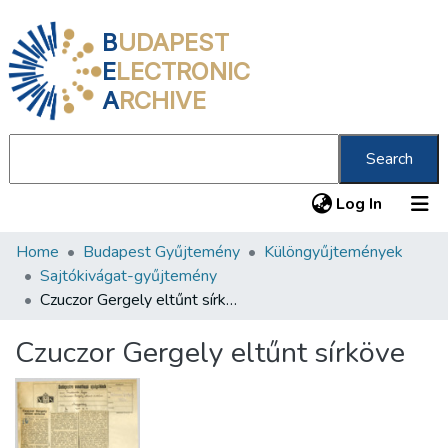
B
UDAPEST
E
LECTRONIC
A
RCHIVE
Search
(current
Log In
Home
Budapest Gyűjtemény
Különgyűjtemények
Communities & Collections
Sajtókivágat-gyűjtemény
All of DSpace
Czuczor Gergely eltűnt sírköve
Statistics
Czuczor Gergely eltűnt sírköve
About us