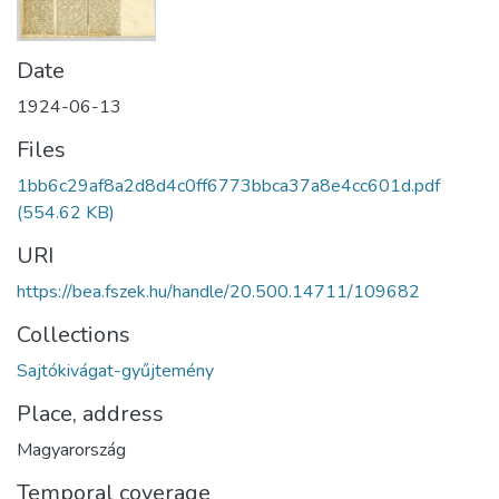
Date
1924-06-13
Files
1bb6c29af8a2d8d4c0ff6773bbca37a8e4cc601d.pdf
(554.62 KB)
URI
https://bea.fszek.hu/handle/20.500.14711/109682
Collections
Sajtókivágat-gyűjtemény
Place, address
Magyarország
Temporal coverage