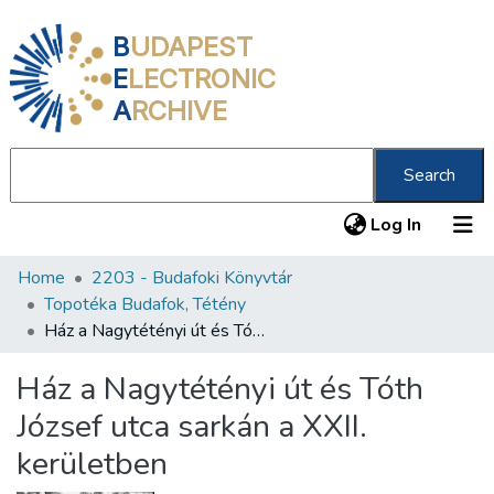
B
UDAPEST
E
LECTRONIC
A
RCHIVE
Search
(current
Log In
Home
2203 - Budafoki Könyvtár
Communities & Collections
Topotéka Budafok, Tétény
All of DSpace
Ház a Nagytétényi út és Tóth József utca sarkán a XXII. kerületben
Statistics
Ház a Nagytétényi út és Tóth
About us
József utca sarkán a XXII.
kerületben