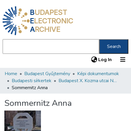
B
UDAPEST
E
LECTRONIC
A
RCHIVE
Search
(current
Log In
Home
Budapest Gyűjtemény
Képi dokumentumok
Communities & Collections
Budapesti sírkertek
Budapest X. Kozma utcai Neológ Zsidó Temető
All of DSpace
Sommernitz Anna
Statistics
Sommernitz Anna
About us