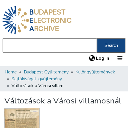
B
UDAPEST
E
LECTRONIC
A
RCHIVE
Search
(current
Log In
Home
Budapest Gyűjtemény
Különgyűjtemények
Communities & Collections
Sajtókivágat-gyűjtemény
All of DSpace
Változások a Városi villamosnál
Statistics
Változások a Városi villamosnál
About us