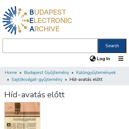
B
UDAPEST
E
LECTRONIC
A
RCHIVE
Search
(current
Log In
Home
Budapest Gyűjtemény
Különgyűjtemények
Communities & Collections
Sajtókivágat-gyűjtemény
Híd-avatás előtt
All of DSpace
Híd-avatás előtt
Statistics
About us