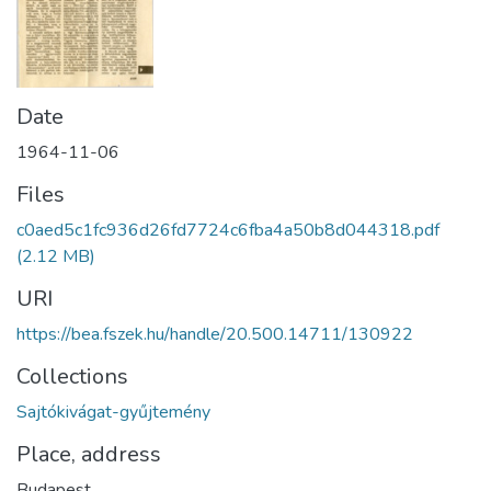
Date
1964-11-06
Files
c0aed5c1fc936d26fd7724c6fba4a50b8d044318.pdf
(2.12 MB)
URI
https://bea.fszek.hu/handle/20.500.14711/130922
Collections
Sajtókivágat-gyűjtemény
Place, address
Budapest