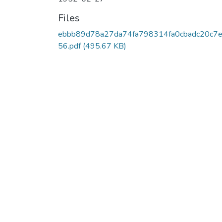
Files
ebbb89d78a27da74fa798314fa0cbadc20c7
56.pdf
(495.67 KB)