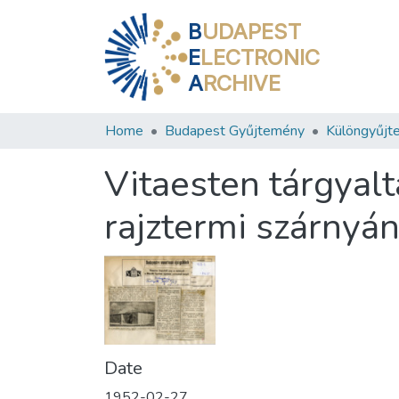
B
UDAPEST
E
LECTRONIC
A
RCHIVE
Home
Budapest Gyűjtemény
Különgyűjt
Vitaesten tárgyal
rajztermi szárnyán
Date
1952-02-27