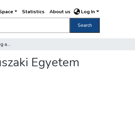
DSpace
Statistics
About us
Log In
Search
Vitaesten tárgyalták meg az építészek a Műszaki Egyetem rajztermi szárnyának terveit
űszaki Egyetem