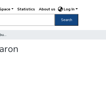
DSpace
Statistics
About us
Log In
Search
Milyen az élet éjjel egy budapesti pályaudvaron
varon