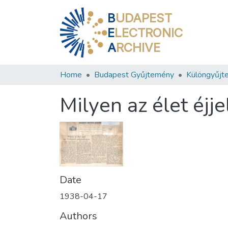
B
UDAPEST
E
LECTRONIC
A
RCHIVE
Home
Budapest Gyűjtemény
Különgyűjt
Milyen az élet éjj
Date
1938-04-17
Authors