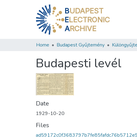
B
UDAPEST
E
LECTRONIC
A
RCHIVE
Home
Budapest Gyűjtemény
Különgyűjt
Budapesti levél
Date
1929-10-20
Files
ad59172c0f3683797b7fe85fafdc76b5712e