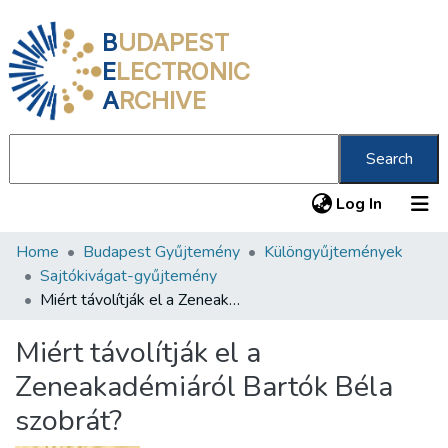
B
UDAPEST
E
LECTRONIC
A
RCHIVE
Search
(current
Log In
Home
Budapest Gyűjtemény
Különgyűjtemények
Communities & Collections
Sajtókivágat-gyűjtemény
All of DSpace
Miért távolítják el a Zeneakadémiáról Bartók Béla szobrát?
Statistics
Miért távolítják el a
About us
Zeneakadémiáról Bartók Béla
szobrát?