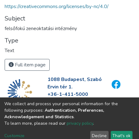
https://creativecommons.org/licenses/by-nc/4.0/
Subject
felsőfokú zeneoktatási intézmény
Type
Text
Full item page
1088 Budapest, Szabó
Ervin tér 1.
+36-1-411-5000
info@fszek.hu
We collect and process your personal information for the
https://fszek.hu
following purposes:
Authentication, Preferences,
Acknowledgement and Statistics
.
To learn more, please read our
privacy policy
.
Customize
Decline
That's ok