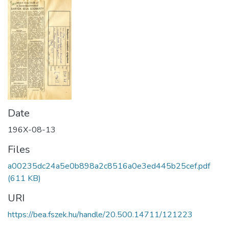
Date
196X-08-13
Files
a00235dc24a5e0b898a2c8516a0e3ed445b25cef.pdf
(611 KB)
URI
https://bea.fszek.hu/handle/20.500.14711/121223