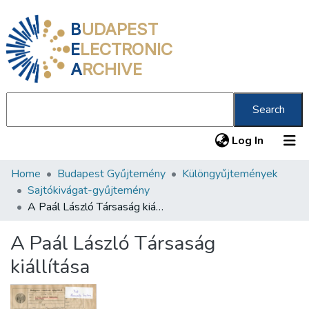
B
UDAPEST
E
LECTRONIC
A
RCHIVE
Search
(current
Log In
Home
Budapest Gyűjtemény
Különgyűjtemények
Communities & Collections
Sajtókivágat-gyűjtemény
All of DSpace
A Paál László Társaság kiállítása
Statistics
A Paál László Társaság
About us
kiállítása