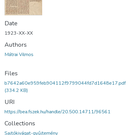
Date
1923-XX-XX
Authors
Mátrai Vilmos
Files
b7642a60e959feb904112f9799044fd7d1648e17.pdf
(334.2 KB)
URI
https://bea.fszek.hu/handle/20.500.14711/96561
Collections
Sajtókivágat-gyűjtemény