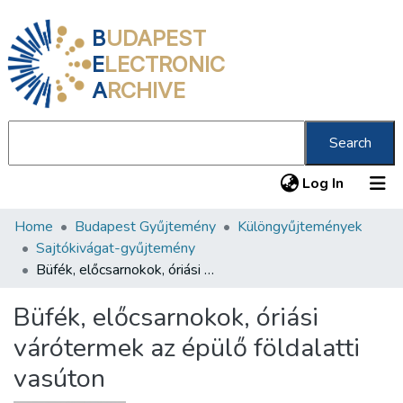
B
UDAPEST
E
LECTRONIC
A
RCHIVE
Search
(current
Log In
Home
Budapest Gyűjtemény
Különgyűjtemények
Communities & Collections
Sajtókivágat-gyűjtemény
All of DSpace
Büfék, előcsarnokok, óriási várótermek az épülő földalatti vasúton
Statistics
Büfék, előcsarnokok, óriási
About us
várótermek az épülő földalatti
vasúton