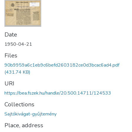
Date
1950-04-21
Files
90b9959a6c1eb9c6befd2603182ce0d3bcac6ad4.pdf
(431.74 KB)
URI
https://bea.fszek.hu/handle/20.500.14711/124533
Collections
Sajtókivágat-gyűjtemény
Place, address