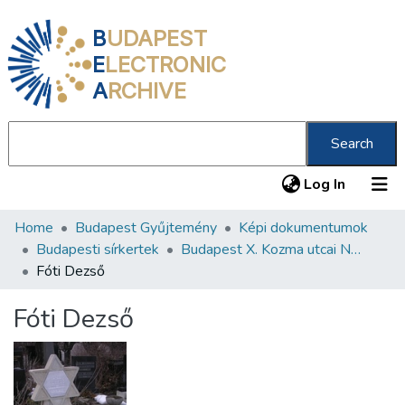
B
UDAPEST
E
LECTRONIC
A
RCHIVE
Search
(current
Log In
Home
Budapest Gyűjtemény
Képi dokumentumok
Communities & Collections
Budapesti sírkertek
Budapest X. Kozma utcai Neológ Zsidó Temető
All of DSpace
Fóti Dezső
Statistics
Fóti Dezső
About us