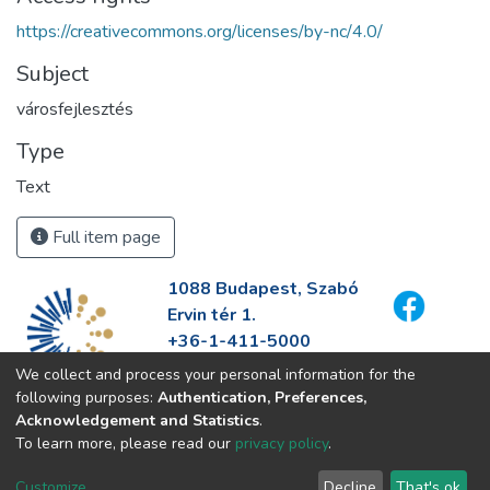
https://creativecommons.org/licenses/by-nc/4.0/
Subject
városfejlesztés
Type
Text
Full item page
1088 Budapest, Szabó
Ervin tér 1.
+36-1-411-5000
info@fszek.hu
We collect and process your personal information for the
https://fszek.hu
following purposes:
Authentication, Preferences,
Acknowledgement and Statistics
.
To learn more, please read our
privacy policy
.
Customize
Decline
That's ok