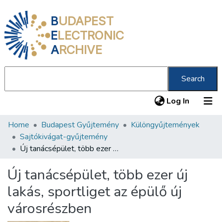
B
UDAPEST
E
LECTRONIC
A
RCHIVE
Search
(current
Log In
Home
Budapest Gyűjtemény
Különgyűjtemények
Communities & Collections
Sajtókivágat-gyűjtemény
All of DSpace
Új tanácsépület, több ezer új lakás, sportliget az épülő új városrészben
Statistics
Új tanácsépület, több ezer új
About us
lakás, sportliget az épülő új
városrészben