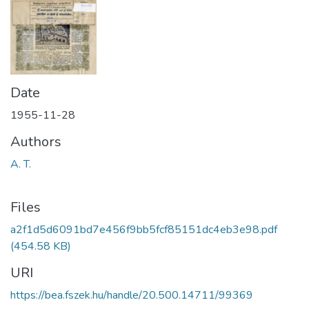
Date
1955-11-28
Authors
A. T.
Files
a2f1d5d6091bd7e456f9bb5fcf85151dc4eb3e98.pdf
(454.58 KB)
URI
https://bea.fszek.hu/handle/20.500.14711/99369