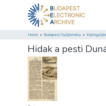
B
UDAPEST
E
LECTRONIC
A
RCHIVE
Home
Budapest Gyűjtemény
Különgyűjt
Hidak a pesti Dun