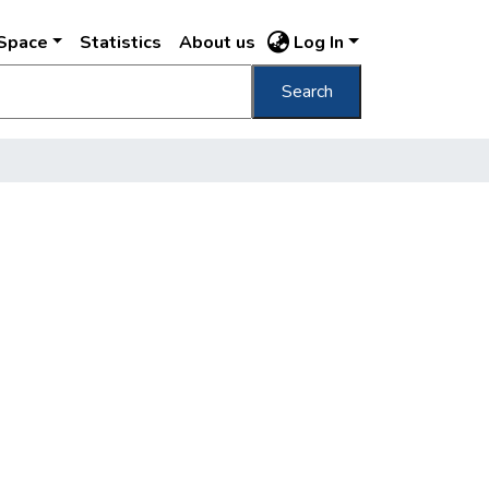
DSpace
Statistics
About us
Log In
Search