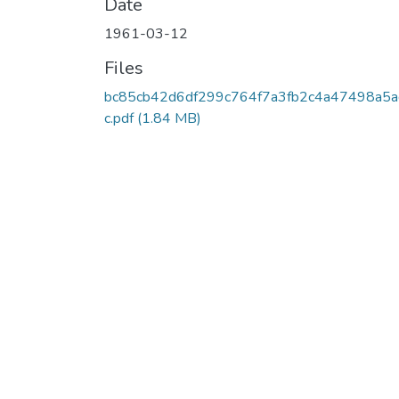
Date
1961-03-12
Files
bc85cb42d6df299c764f7a3fb2c4a47498a5
c.pdf
(1.84 MB)