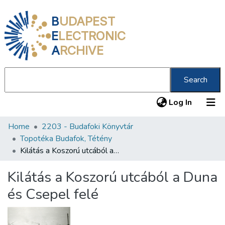
B
UDAPEST
E
LECTRONIC
A
RCHIVE
Search
(current
Log In
Home
2203 - Budafoki Könyvtár
Communities & Collections
Topotéka Budafok, Tétény
All of DSpace
Kilátás a Koszorú utcából a Duna és Csepel felé
Statistics
Kilátás a Koszorú utcából a Duna
About us
és Csepel felé