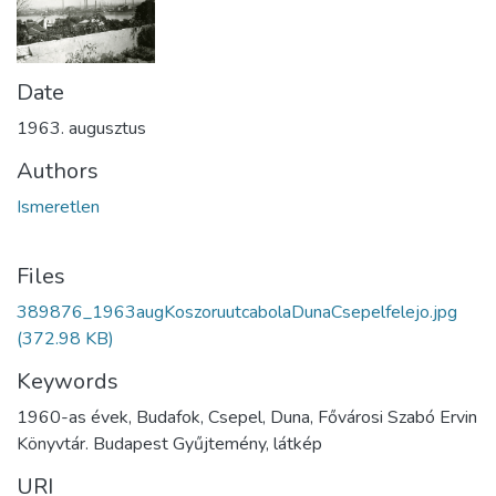
Date
1963. augusztus
Authors
Ismeretlen
Files
389876_1963augKoszoruutcabolaDunaCsepelfelejo.jpg
(372.98 KB)
Keywords
1960-as évek, Budafok, Csepel, Duna, Fővárosi Szabó Ervin
Könyvtár. Budapest Gyűjtemény, látkép
URI