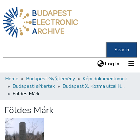
B
UDAPEST
E
LECTRONIC
A
RCHIVE
Search
(current
Log In
Home
Budapest Gyűjtemény
Képi dokumentumok
Communities & Collections
Budapesti sírkertek
Budapest X. Kozma utcai Neológ Zsidó Temető
All of DSpace
Földes Márk
Statistics
Földes Márk
About us