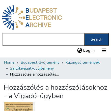
B
UDAPEST
E
LECTRONIC
A
RCHIVE
Search
(current
Log In
Home
Budapest Gyűjtemény
Különgyűjtemények
Communities & Collections
Sajtókivágat-gyűjtemény
All of DSpace
Hozzászólés a hozzászólásokhoz - a Vigadó-ügyben
Statistics
Hozzászólés a hozzászólásokhoz
About us
- a Vigadó-ügyben