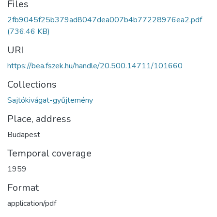
Files
2fb9045f25b379ad8047dea007b4b77228976ea2.pdf
(736.46 KB)
URI
https://bea.fszek.hu/handle/20.500.14711/101660
Collections
Sajtókivágat-gyűjtemény
Place, address
Budapest
Temporal coverage
1959
Format
application/pdf