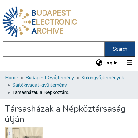
B
UDAPEST
E
LECTRONIC
A
RCHIVE
Search
(current
Log In
Home
Budapest Gyűjtemény
Különgyűjtemények
Communities & Collections
Sajtókivágat-gyűjtemény
All of DSpace
Társasházak a Népköztársaság útján
Statistics
Társasházak a Népköztársaság
About us
útján