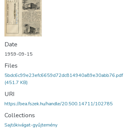
Date
1959-09-15
Files
5bdc6c99e23efc6659d72dc814940a89e30abb76.pdf
(451.7 KB)
URI
https://bea.fszek.hu/handle/20.500.14711/102785
Collections
Sajtókivágat-gyűjtemény