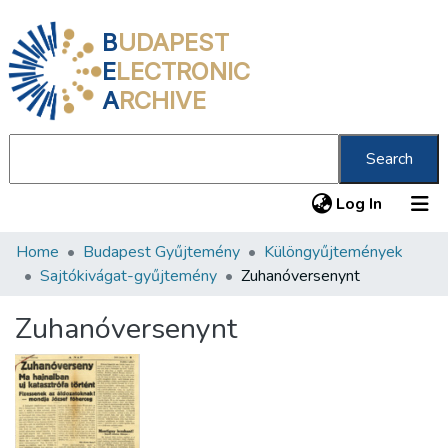
B
UDAPEST
E
LECTRONIC
A
RCHIVE
Search
(current
Log In
Home
Budapest Gyűjtemény
Különgyűjtemények
Communities & Collections
Sajtókivágat-gyűjtemény
Zuhanóversenynt
All of DSpace
Zuhanóversenynt
Statistics
About us