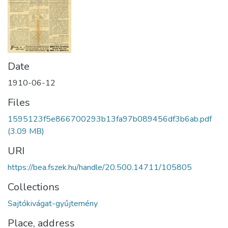
Date
1910-06-12
Files
1595123f5e866700293b13fa97b089456df3b6ab.pdf
(3.09 MB)
URI
https://bea.fszek.hu/handle/20.500.14711/105805
Collections
Sajtókivágat-gyűjtemény
Place, address