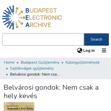
B
UDAPEST
E
LECTRONIC
A
RCHIVE
Search
(current
Log In
Home
Budapest Gyűjtemény
Különgyűjtemények
Communities & Collections
Sajtókivágat-gyűjtemény
All of DSpace
Belvárosi gondok: Nem csak a hely kevés
Statistics
Belvárosi gondok: Nem csak a
About us
hely kevés