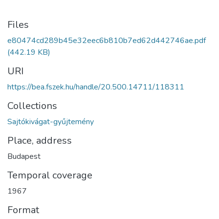
Files
e80474cd289b45e32eec6b810b7ed62d442746ae.pdf
(442.19 KB)
URI
https://bea.fszek.hu/handle/20.500.14711/118311
Collections
Sajtókivágat-gyűjtemény
Place, address
Budapest
Temporal coverage
1967
Format