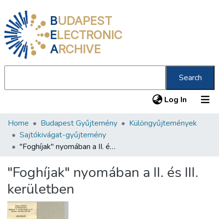
B
UDAPEST
E
LECTRONIC
A
RCHIVE
Search
(current
Log In
Home
Budapest Gyűjtemény
Különgyűjtemények
Communities & Collections
Sajtókivágat-gyűjtemény
All of DSpace
"Foghíjak" nyomában a II. és III. kerületben
Statistics
"Foghíjak" nyomában a II. és III.
About us
kerületben