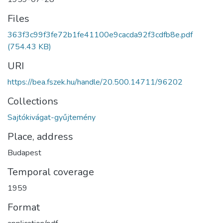
Files
363f3c99f3fe72b1fe41100e9cacda92f3cdfb8e.pdf
(754.43 KB)
URI
https://bea.fszek.hu/handle/20.500.14711/96202
Collections
Sajtókivágat-gyűjtemény
Place, address
Budapest
Temporal coverage
1959
Format