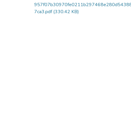
957f07b30970fe0211b297468e280d5438
7ca3.pdf
(330.42 KB)