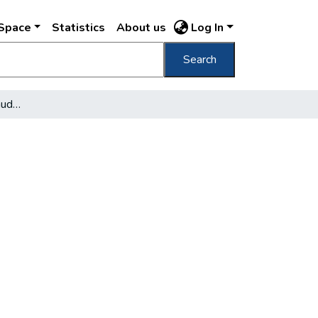
DSpace
Statistics
About us
Log In
Search
Épül az új rendező pályaudvar