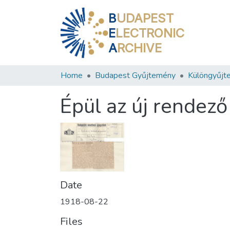
B
UDAPEST
E
LECTRONIC
A
RCHIVE
Home
Budapest Gyűjtemény
Különgyűjt
Épül az új rendez
Date
1918-08-22
Files