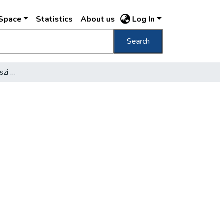
DSpace
Statistics
About us
Log In
Search
A képviselőház új művészi ékességei