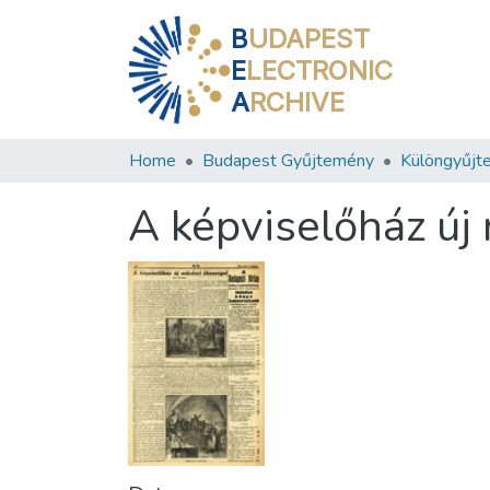
B
UDAPEST
E
LECTRONIC
A
RCHIVE
Home
Budapest Gyűjtemény
Különgyűjt
A képviselőház új