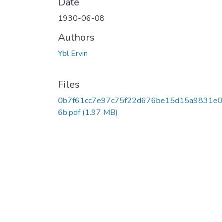
Date
1930-06-08
Authors
Ybl Ervin
Files
0b7f61cc7e97c75f22d676be15d15a9831e
6b.pdf
(1.97 MB)