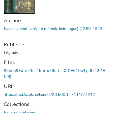
Authors
Kvassay Jenő (vízépítő mérnök, hidrológus) (1850-1919)
Publisher
Légrády,
Files
96ee599d-e73d-45f5-b78d-baf0c89610b4.pdf
(42.49
MB)
URI
https://bea.fszek.hu/handle/20.500.14711/177642
Collections
Ballagi-gyűjtemény