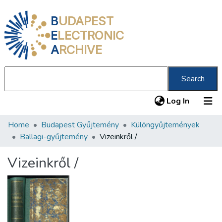
B
UDAPEST
E
LECTRONIC
A
RCHIVE
Search
(current
Log In
Home
Budapest Gyűjtemény
Különgyűjtemények
Communities & Collections
Ballagi-gyűjtemény
Vizeinkről /
All of DSpace
Vizeinkről /
Statistics
About us