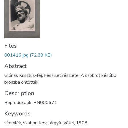
Files
001416.jpg
(72.39 KB)
Abstract
Glóriás Krisztus-fej. Feszület részlete. A szobrot később
bronzba öntötték
Description
Reprodukciók: RN000671
Keywords
síremlék
,
szobor
,
terv
,
tárgyfelvétel
,
1908