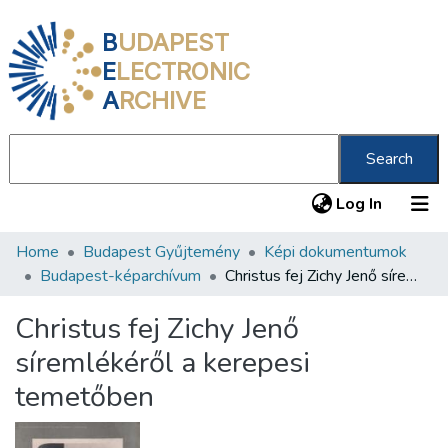
B
UDAPEST
E
LECTRONIC
A
RCHIVE
Search
(current
Log In
Home
Budapest Gyűjtemény
Képi dokumentumok
Communities & Collections
Budapest-képarchívum
Christus fej Zichy Jenő síremlékéről a kerepesi temetőben
All of DSpace
Christus fej Zichy Jenő
Statistics
síremlékéről a kerepesi
About us
temetőben