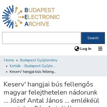
B
UDAPEST
E
LECTRONIC
A
RCHIVE
Search
(current
Log In
Home
Budapest Gyűjtemény
Communities & Collections
Kották - Budapest Gyűjtemény
All of DSpace
Keserv' hangjai bús fellengős magyar felejthetelen nádorunk ... Józef Antal János ... emlékéül szentelve Fáy Antaltól
Statistics
Keserv' hangjai bús fellengős
About us
magyar felejthetelen nádorunk
... Józef Antal János ... emlékéül