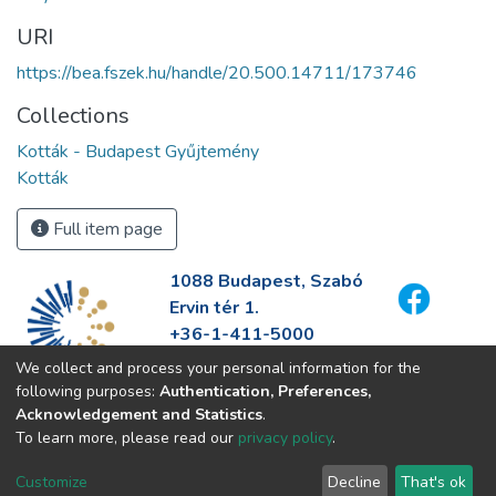
URI
https://bea.fszek.hu/handle/20.500.14711/173746
Collections
Kották - Budapest Gyűjtemény
Kották
Full item page
1088 Budapest, Szabó
Ervin tér 1.
+36-1-411-5000
info@fszek.hu
We collect and process your personal information for the
https://fszek.hu
following purposes:
Authentication, Preferences,
Acknowledgement and Statistics
.
To learn more, please read our
privacy policy
.
Customize
Decline
That's ok